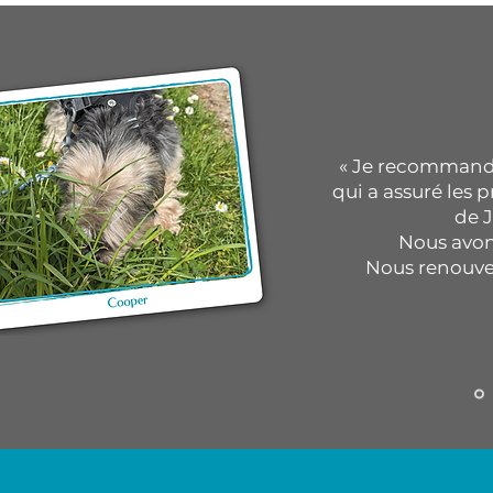
« Je recommande
qui a assuré les 
de J
Nous avon
Nous renouvel